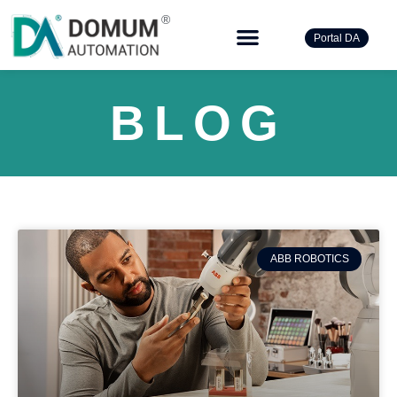
®
Portal DA
BLOG
ABB ROBOTICS